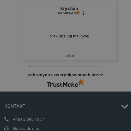
Krystian
zweryfikowano
brak obsługi mailowej
dzisiaj
zebranych i zweryfikowanych przez
_smvs
.botland.com.pl
KONTAKT
LaSID
Quality Unit LLC
botland.com.pl
+48 62 593 10 54
Napisz do nas