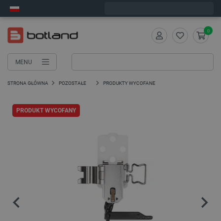
Zamów w ciągu:
3
:
38
:
37
, a wyślemy dziś!
0
MENU
STRONA GŁÓWNA
POZOSTAŁE
PRODUKTY WYCOFANE
PRODUKT WYCOFANY