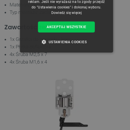
reklam. Jeśli nie wyrażasz na to zgody przejdź
Materiały: metal, ceramika
do "Ustawienia cookies" i dokonaj wyboru.
Typ montażu: zaciskowy
Dowiedz się więcej
Zawartość zestawu
AKCEPTUJ WSZYSTKIE
1x Grzałka do hotendu - lewa
USTAWIENIA COOKIES
1x Płytka deflektora
4x Śruba M2,5 x 7
NIEZBĘDNE
WYDAJNOŚĆ
4x Śruba M1,6 x 4
TARGETOWANIE
FUNKCJONALNOŚĆ
Niezbędne
Wydajność
Targetowanie
Funkcjonalność
Niezbędne pliki cookie umożliwiają korzystanie z