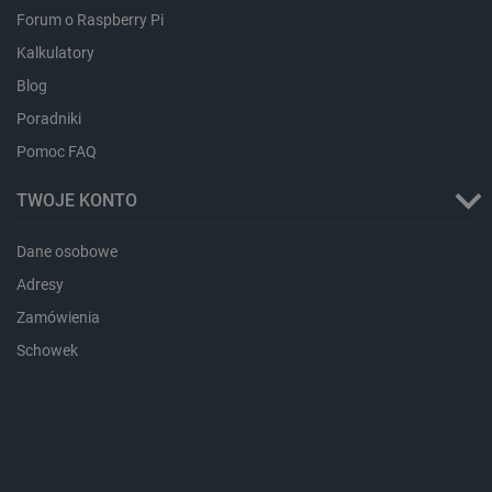
Forum o Raspberry Pi
CookieScriptConsent
CookieScript
botland.com.pl
Kalkulatory
Blog
Poradniki
Pomoc FAQ
TWOJE KONTO
Dane osobowe
Adresy
LaVisitorId_Ym90bGFuZC5sYWRlc2suY29tLw
.botland.com.pl
Zamówienia
Schowek
critCartData
botland.com.pl