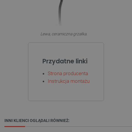
podstawowych funkcji strony internetowej, takich
jak logowanie użytkownika i zarządzanie kontem.
Bez niezbędnych plików cookie nie można
prawidłowo korzystać ze strony internetowej.
Provider /
Nazwa
Domena
Lewa, ceramiczna grzałka.
PrestaShop-[abcdef0123456789]{32}
.botland.com.pl
Przydatne linki
_lb
.botland.com.pl
Strona producenta
Instrukcja montażu
INNI KLIENCI OGLĄDALI RÓWNIEŻ:
Polityce prywatności Google