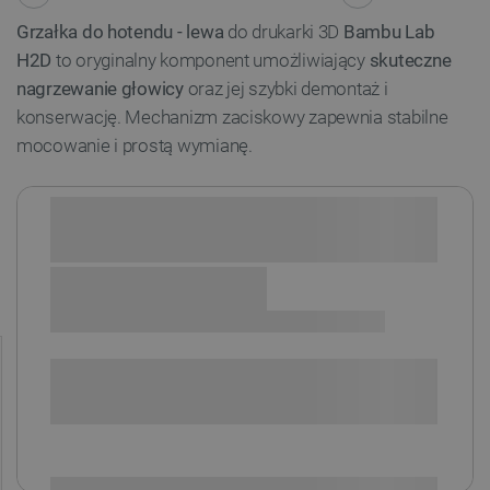
Grzałka do hotendu - lewa
do drukarki 3D
Bambu Lab
H2D
to oryginalny komponent umożliwiający
skuteczne
nagrzewanie głowicy
oraz jej szybki demontaż i
konserwację. Mechanizm zaciskowy zapewnia stabilne
mocowanie i prostą wymianę.
Sprawdź opcje płatności i finansowania:
SPRAWDŹ ILOŚĆ
i
Niedostępny
Produkt wycofany