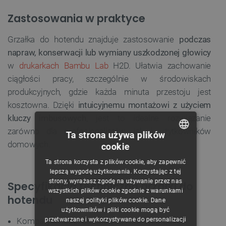
Zastosowania w praktyce
Grzałka do hotendu znajduje zastosowanie
podczas
napraw, konserwacji lub wymiany uszkodzonej głowicy
w
drukarkach Bambu Lab
H2D. Ułatwia zachowanie
ciągłości pracy, szczególnie w środowiskach
produkcyjnych, gdzie każda minuta przestoju jest
kosztowna. Dzięki
intuicyjnemu montażowi z użyciem
kluczy imbusowych
, jest to idealne rozwiązanie
zarówno dla profesjonalistów, jak i użytkowników
Ta strona używa plików
domowych.
cookie
POLISH
Ta strona korzysta z plików cookie, aby zapewnić
CZECH
lepszą wygodę użytkowania. Korzystając z tej
strony, wyrażasz zgodę na używanie przez nas
Specyfikacja techniczna grzałki do
ENGLISH
wszystkich plików cookie zgodnie z warunkami
hotendu
naszej polityki plików cookie. Dane
GERMAN
użytkowników i pliki cookie mogą być
przetwarzane i wykorzystywane do personalizacji
Kompatybilność: Bambu Lab H2D, H2D Laser