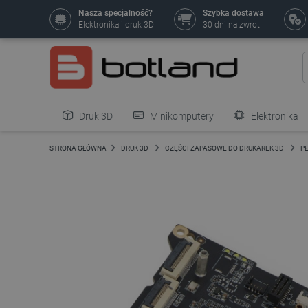
Nasza specjalność?
Szybka dostawa
Elektronika i druk 3D
30 dni na zwrot
Druk 3D
Minikomputery
Elektronika
Pozostałe
STRONA GŁÓWNA
DRUK 3D
CZĘŚCI ZAPASOWE DO DRUKAREK 3D
P