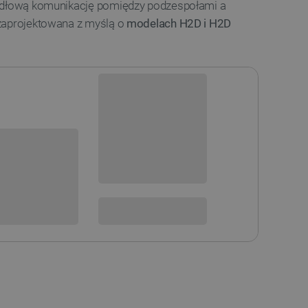
widłową komunikację pomiędzy podzespołami a
zaprojektowana z myślą o
modelach H2D i H2D
Dostępny
Wysyłka
24h
sowania:
Dostawa
od 8,99 PLN
30 dni
na zwrot
 DO KOSZYKA
SPRAWDŹ ILOŚĆ