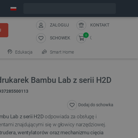
Wyślemy w poniedziałek
ZALOGUJ
KONTAKT
J
0
SCHOWEK
Edukacja
Smart Home
drukarek Bambu Lab z serii H2D
937285500113
Dodaj do schowka
mbu Lab z serii H2D
odpowiada za obsługę i
ntami znajdującymi się w głowicy narzędziowej.
trudera, wentylatorów oraz mechanizmu cięcia