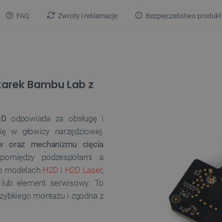
FAQ
Zwroty i reklamacje
Bezpieczeństwo produkt
karek Bambu Lab z
2D
odpowiada za obsługę i
ię w głowicy narzędziowej.
ów oraz mechanizmu cięcia
 pomiędzy podzespołami a
 o modelach
H2D
i
H2D Laser
,
 lub element serwisowy. To
szybkiego montażu i zgodna z