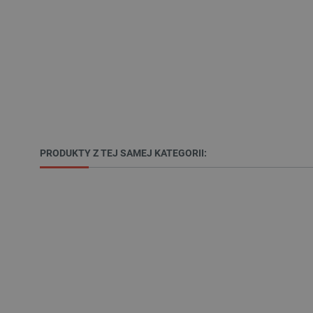
LaSID
__cf_bm
isListDisplay
_lb_ccc
PRODUKTY Z TEJ SAMEJ KATEGORII:
critData
CookieScriptConsent
LaVisitorId_Ym90bGFuZC5