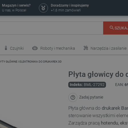
Magazyn i serwis?
Doradzamy i inspirujemy
U nas, w Polsce!
+1,6 mln zamówień
SZUKA
Czujniki
Roboty i mechanika
Narzędzia i zasilanie
ŁYTY GŁÓWNE I ELEKTRONIKA DO DRUKAREK 3D
Płyta głowicy do 
Indeks:
BML-27292
EAN:
6
Zadaj pytanie
Płyta główna do
drukarek Ba
sterowanie wszystkimi eleme
Zarządza pracą
hotendu, eks