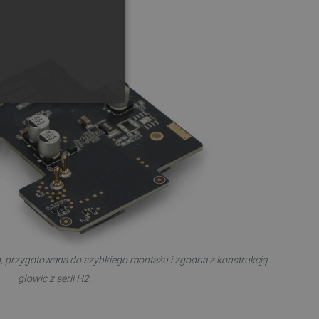
GERMAN
ONALNOŚĆ
ownika i zarządzanie kontem.
b, przygotowana do szybkiego montażu i zgodna z konstrukcją
any do działania sklepu
p.
głowic z serii H2.
ny do celów bilansowania
ia, że żądania stron
ne do tego samego serwera