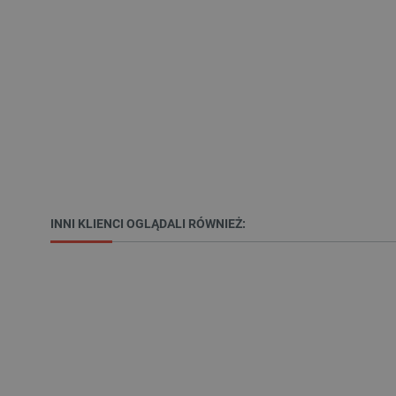
VISITOR_PRIVACY_METAD
Polityce prywa
__cf_bm
__cf_bm
INNI KLIENCI OGLĄDALI RÓWNIEŻ:
PHPSESSID
_smvs