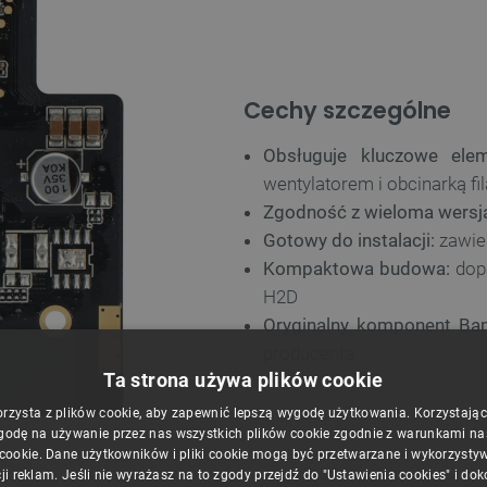
Cechy szczególne
Obsługuje kluczowe elem
wentylatorem i obcinarką f
Zgodność z wieloma wersj
Gotowy do instalacji:
zawie
Kompaktowa budowa:
dopa
H2D
Oryginalny komponent Ba
producenta
Ta strona używa plików cookie
orzysta z plików cookie, aby zapewnić lepszą wygodę użytkowania. Korzystając z
godę na używanie przez nas wszystkich plików cookie zgodnie z warunkami nasz
 cookie. Dane użytkowników i pliki cookie mogą być przetwarzane i wykorzysty
ji reklam. Jeśli nie wyrażasz na to zgody przejdź do "Ustawienia cookies" i do