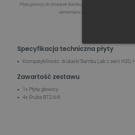
Płyta głowicy do drukarek Bambu Lab z serii H2D odpowiada za
elementami znajdującymi się w głowicy n
Specyfikacja techniczna płyty
NIE
Kompatybilność: drukarki Bambu Lab z serii H2D,
Zawartość zestawu
Niezbędne pliki cookie umożl
1x Płyta głowicy
Bez niezbędnych plików cooki
4x Śruba BT2.6-8
Nazwa
PrestaShop-[abcdef0123456
_lb