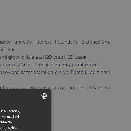
enty głowicy:
steruje hotendem, ekstruderem,
ilamentu
ami głowic:
działa z H2D oraz H2D Laser
ra wszystkie niezbędne elementy montażowe
sowana rozmiarami do głowic Bambu Lab z serii
mbu Lab:
zapewnia pełną zgodność z drukarkami
 tej strony,
POLISH
ej polityki
CZECH
wane do
konaj wyboru.
ENGLISH