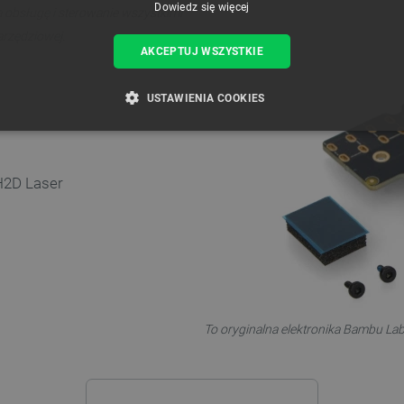
Dowiedz się więcej
 obsługę i sterowanie wszystkimi
arzędziowej.
AKCEPTUJ WSZYSTKIE
USTAWIENIA COOKIES
ZBĘDNE
WYDAJNOŚĆ
TARGETOWANIE
FUNKCJ
 H2D Laser
Niezbędne
Wydajność
Targetowanie
Funkcjonalność
iwiają korzystanie z podstawowych funkcji strony internetowej, takich jak logowanie użytk
e nie można prawidłowo korzystać ze strony internetowej.
Provider /
Okres
Opis
Domena
przechowywania
To oryginalna elektronika Bambu La
789]{32}
.botland.com.pl
Sesja
Ten plik cookie jest wymag
opartego o silnik PrestaSho
.botland.com.pl
Sesja
Ten plik cookie jest używa
obciążenia w celu zapewnien
internetowych są skierowa