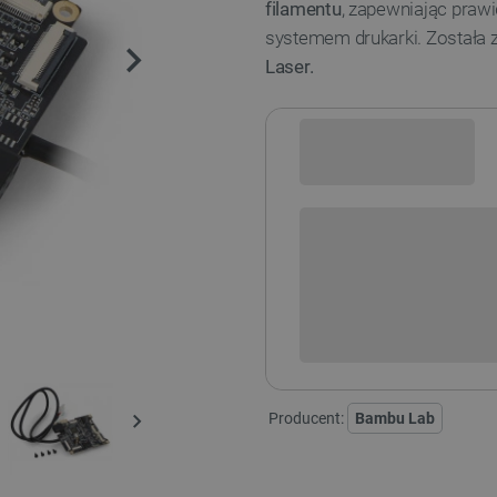
filamentu
, zapewniając pra
systemem drukarki. Została 
Laser.
Sprawdź opcje płatności i finan
+
-
DODAJ
Producent:
Bambu Lab