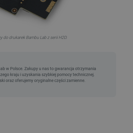
cy do drukarek Bambu Lab z serii H2D.