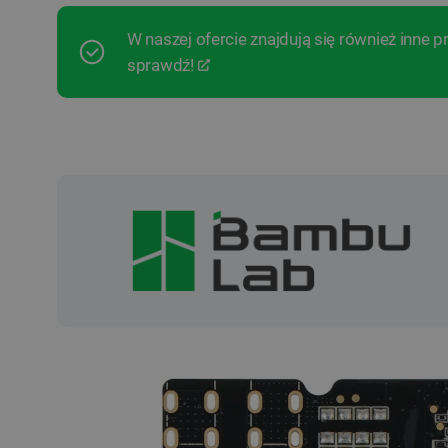
W naszej ofercie znajdują się również inne 
sprawdź!