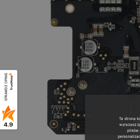
SPRAWDŹ OPINIE
Ta strona k
4.9
wyrażasz z
plików
personalizac