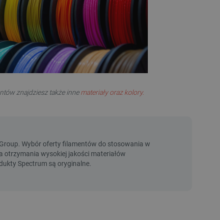
entów znajdziesz także inne
materiały oraz kolory.