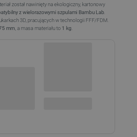
eriał został nawinięty na ekologiczny, kartonowy
atybilny z wielorazowymi szpulami Bambu Lab
.
ukarkach 3D, pracujących w technologii FFF/FDM.
,75 mm
, a masa materiału to
1 kg
.
Niedostępny
i
Produkt wycofany
sowania: