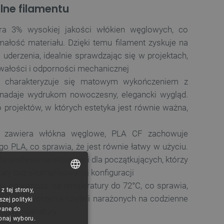
lne filamentu
a 3% wysokiej jakości włókien węglowych, co
ałość materiału. Dzięki temu filament zyskuje na
 uderzenia, idealnie sprawdzając się w projektach,
wałości i odporności mechanicznej
 charakteryzuje się matowym wykończeniem z
 nadaje wydrukom nowoczesny, elegancki wygląd.
 projektów, w których estetyka jest równie ważna,
 zawiera włókna węglowe, PLA CF zachowuje
go PLA, co sprawia, że jest równie łatwy w użyciu.
a profesjonalistów, jak i dla początkujących, którzy
taty bez skomplikowanej konfiguracji
ę
- odporność na temperatury do 72°C, co sprawia,
 tej strony,
POLISH
niem do tworzenia części narażonych na codzienne
ej polityki
CZECH
wane do
kiej temperatury
konaj wyboru.
ENGLISH