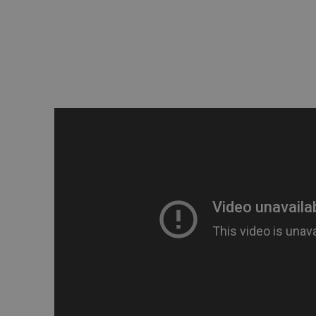
VISITOR_PRIVACY_METAD
Polityce prywa
__cf_bm
__cf_bm
PHPSESSID
_smvs