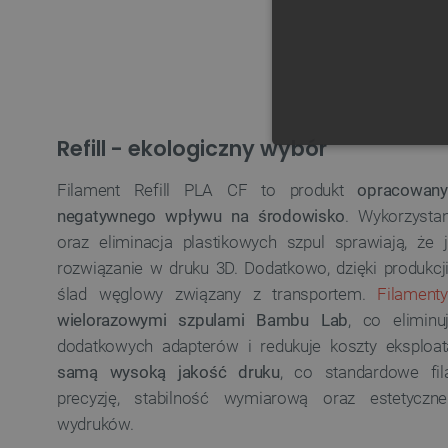
Refill - ekologiczny wybór
NIE
Filament Refill PLA CF to produkt
opracowan
negatywnego wpływu na środowisko
. Wykorzysta
oraz eliminacja plastikowych szpul sprawiają, że j
rozwiązanie w druku 3D. Dodatkowo, dzięki produkcj
Niezbędne pliki cookie umożl
ślad węglowy związany z transportem.
Filamenty
Bez niezbędnych plików cooki
wielorazowymi szpulami Bambu Lab
, co elimin
Nazwa
dodatkowych adapterów i redukuje koszty eksploat
samą wysoką jakość druku
, co standardowe fil
PrestaShop-[abcdef0123456
precyzję, stabilność wymiarową oraz estetyczn
_lb
wydruków.