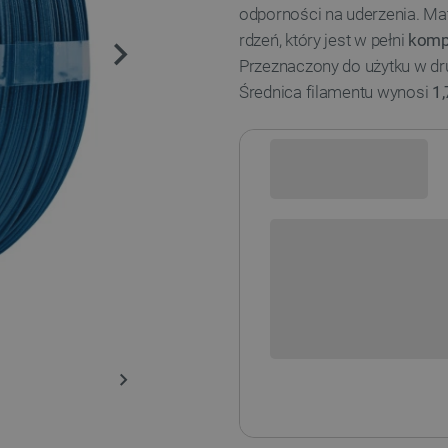
odporności na uderzenia. Mat
rdzeń, który jest w pełni
komp
Przeznaczony do użytku w dr
Średnica filamentu wynosi
1
Sprawdź opcje płatności i finan
Aktualnie niedostępne kolory: