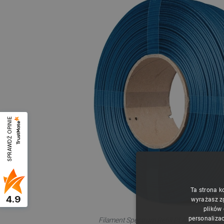
SPRAWDŹ OPINIE
Ta strona k
4.9
wyrażasz z
plików
personalizac
Filament Spectrum Refill PLA CF 1,75 mm 