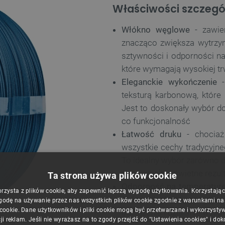
Właściwości szczegó
Włókno węglowe
- zawier
znacząco zwiększa wytrzym
sztywności i odporności na
które wymagają wysokiej tr
Eleganckie wykończenie
-
teksturą karbonową, które
Jest to doskonały wybór do
co funkcjonalność
Łatwość druku
- chociaż
wszystkie cechy tradycyjne
To idealny wybór zarówno dl
chcą uzyskać świetne rezul
Ta strona używa plików cookie
Odporność na temperatur
orzysta z plików cookie, aby zapewnić lepszą wygodę użytkowania. Korzystając z
że jest idealnym rozwiąza
godę na używanie przez nas wszystkich plików cookie zgodnie z warunkami nasz
 cookie. Dane użytkowników i pliki cookie mogą być przetwarzane i wykorzysty
obciążenia i działanie wyso
ji reklam. Jeśli nie wyrażasz na to zgody przejdź do "Ustawienia cookies" i do
1 kg - Blue.