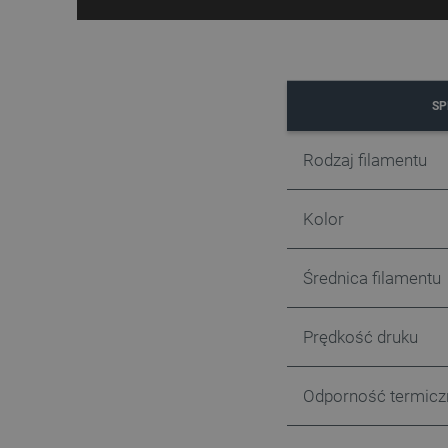
LaSID
__cf_bm
SP
isListDisplay
Rodzaj filamentu
_lb_ccc
Kolor
critData
Średnica filamentu
Prędkość druku
CookieScriptConsent
Odporność termicz
LaVisitorId_Ym90bGFuZC5