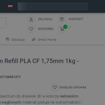
Wyślemy w poniedziałek
ZALOGUJ
KONTAKT
0
SCHOWEK
Edukacja
Smart Home
m Refill PLA CF 1,75mm 1kg -
907138401271
Dodaj do schowka
y Spectrum do drukarek 3D w kolorze
niebieskim
.
n węglowych
, materiał zyskuje na wytrzymałości i