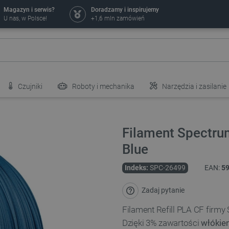
Magazyn i serwis?
Doradzamy i inspirujemy
U nas, w Polsce!
+1,6 mln zamówień
Czujniki
Roboty i mechanika
Narzędzia i zasilanie
Filament Spectru
Blue
Indeks:
SPC-26499
EAN:
5
Zadaj pytanie
Filament Refill PLA CF firm
Dzięki 3% zawartości
włókie