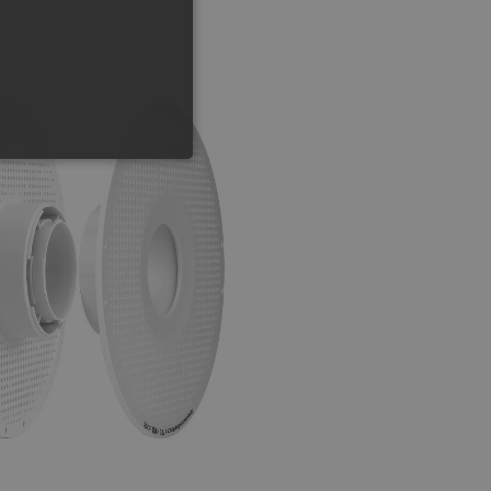
GERMAN
ONALNOŚĆ
ownika i zarządzanie kontem.
any do działania sklepu
p.
ny do celów bilansowania
ia, że żądania stron
ne do tego samego serwera