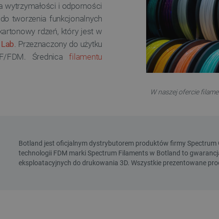
na wytrzymałości i odporności
do tworzenia funkcjonalnych
kartonowy rdzeń, który jest w
 Lab
. Przeznaczony do użytku
FF/FDM. Średnica
filamentu
W naszej ofercie filam