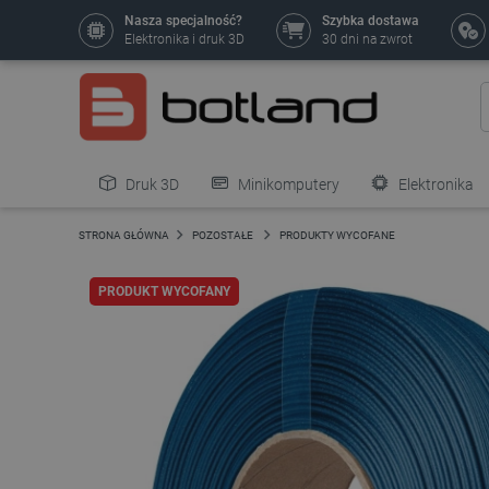
Nasza specjalność?
Szybka dostawa
Elektronika i druk 3D
30 dni na zwrot
Druk 3D
Minikomputery
Elektronika
Pozostałe
STRONA GŁÓWNA
POZOSTAŁE
PRODUKTY WYCOFANE
PRODUKT WYCOFANY