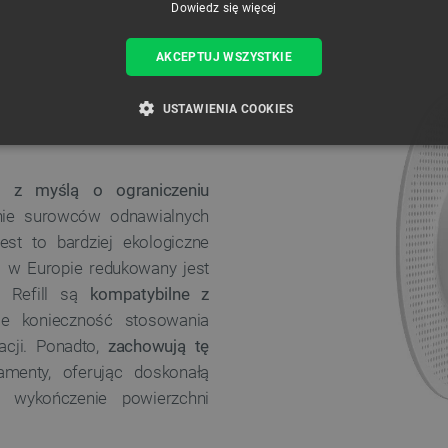
Dowiedz się więcej
AKCEPTUJ WSZYSTKIE
USTAWIENIA COOKIES
ZBĘDNE
WYDAJNOŚĆ
TARGETOWANIE
FUNKCJ
y z myślą o ograniczeniu
nie surowców odnawialnych
est to bardziej ekologiczne
Niezbędne
Wydajność
Targetowanie
Funkcjonalność
i w Europie redukowany jest
iwiają korzystanie z podstawowych funkcji strony internetowej, takich jak logowanie użytk
Refill są
kompatybilne z
e nie można prawidłowo korzystać ze strony internetowej.
uje konieczność stosowania
Provider /
Okres
Opis
acji. Ponadto,
zachowują tę
Domena
przechowywania
amenty, oferując doskonałą
789]{32}
.botland.com.pl
Sesja
Ten plik cookie jest wymag
opartego o silnik PrestaSho
e wykończenie powierzchni
.botland.com.pl
Sesja
Ten plik cookie jest używa
obciążenia w celu zapewnien
internetowych są skierowa