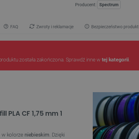
Producent:
Spectrum
FAQ
Zwroty i reklamacje
Bezpieczeństwo produkt
produktu została zakończona. Sprawdź inne w
tej kategorii
.
ill PLA CF 1,75 mm 1
D
w kolorze
niebieskim
. Dzięki