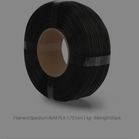
Filament Spectrum Refill PLA 1,75 mm 1 kg - Midnight Black.