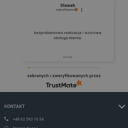
Slawek
zweryfikowano
LaVisitorId_Ym90bGFuZC5sYWRlc2suY29tLw
.botland.com.pl
bezproblemowa realizacja i wzorowa
obsługa klienta.
critCartData
botland.com.pl
dzisiaj
zebranych i zweryfikowanych przez
critAccountId
botland.com.pl
KONTAKT
+48 62 593 10 54