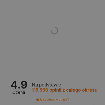
critData
botland.com.pl
CookieScriptConsent
CookieScript
botland.com.pl
4.9
Na podstawie
115 556
opinii
z całego okresu
Ocena
Jak zbieramy opinie?