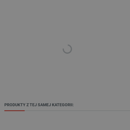
isListDisplay
botland.com.pl
_lb_ccc
.botland.com.pl
PRODUKTY Z TEJ SAMEJ KATEGORII: