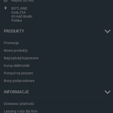
Napisz do nas
BOTLAND
Gola 25A
63-640 Bralin
Polska
PRODUKTY
Storage declaration
Promocje
Nowe produkty
Storage
Nazwa
Opis
type
Najczęściej kupowane
_uetvid_exp
Pamięć
lokalna
Kursy elektroniki
dlapi_ucp
Pamięć
Pomysł na prezent
lokalna
Bony podarunkowe
_cltk
Pamięć
sesji
INFORMACJE
smforms
Pamięć
lokalna
Dostawa i płatność
_smvc
Pamięć
lokalna
Leasing i raty dla firm