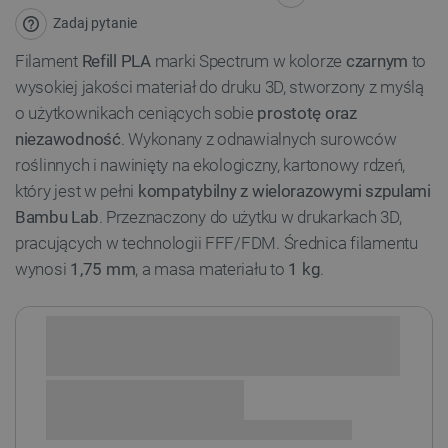
Zadaj pytanie
Filament
Refill PLA
marki Spectrum w kolorze
czarnym
to
wysokiej jakości materiał do druku 3D, stworzony z myślą
o użytkownikach ceniących sobie
prostotę oraz
niezawodność
. Wykonany z odnawialnych surowców
roślinnych i nawinięty na ekologiczny, kartonowy rdzeń,
który jest w pełni
kompatybilny z wielorazowymi szpulami
Bambu Lab
. Przeznaczony do użytku w drukarkach 3D,
pracujących w technologii FFF/FDM. Średnica filamentu
wynosi
1,75 mm
, a masa materiału to
1 kg
.
Sprawdź opcje płatności i finansowania: