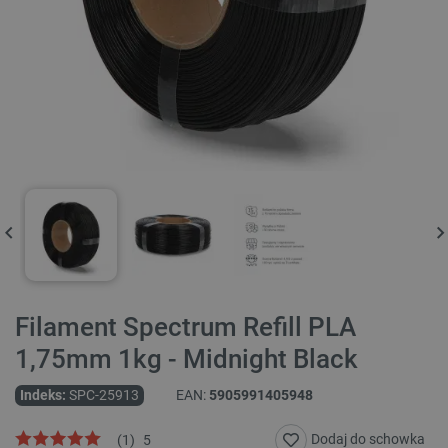
Filament Spectrum Refill PLA
1,75mm 1kg - Midnight Black
Indeks:
SPC-25913
EAN:
5905991405948
Dodaj do schowka
(
1
)
5