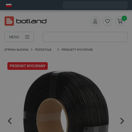
Wyślemy w poniedziałek
0
MENU
STRONA GŁÓWNA
POZOSTAŁE
PRODUKTY WYCOFANE
PRODUKT WYCOFANY