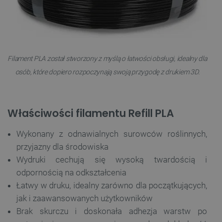
Filament PLA został stworzony z myślą o łatwości obsługi, idealny dla
osób, które dopiero rozpoczynają swoją przygodę z drukiem 3D.
Właściwości filamentu Refill PLA
Wykonany z odnawialnych surowców roślinnych,
przyjazny dla środowiska
Wydruki cechują się wysoką twardością i
odpornością na odkształcenia
Łatwy w druku, idealny zarówno dla początkujących,
jak i zaawansowanych użytkowników
Brak skurczu i doskonała adhezja warstw po