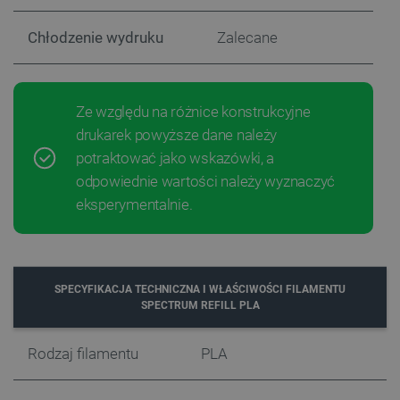
_lb
.botland.com.pl
Chłodzenie wydruku
Zalecane
Ze względu na różnice konstrukcyjne
drukarek powyższe dane należy
potraktować jako wskazówki, a
odpowiednie wartości należy wyznaczyć
eksperymentalnie.
Polityce prywatności Google
VISITOR_PRIVACY_METADATA
YouTube
.youtube.com
SPECYFIKACJA TECHNICZNA I WŁAŚCIWOŚCI FILAMENTU
SPECTRUM REFILL PLA
Rodzaj filamentu
PLA