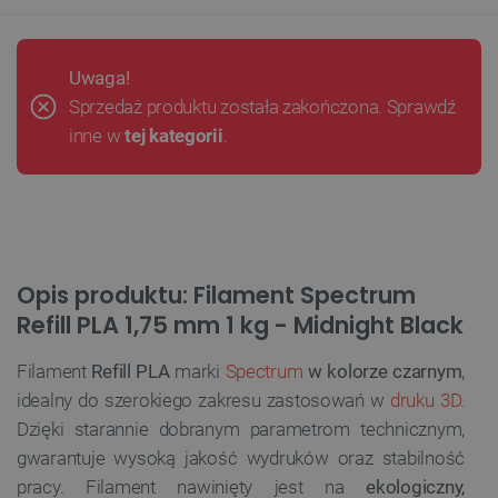
Uwaga!
Sprzedaż produktu została zakończona. Sprawdź
inne w
tej kategorii
.
Opis produktu: Filament Spectrum
Refill PLA 1,75 mm 1 kg - Midnight Black
Filament
Refill PLA
marki
Spectrum
w kolorze czarnym
,
idealny do szerokiego zakresu zastosowań w
druku 3D
.
Dzięki starannie dobranym parametrom technicznym,
gwarantuje wysoką jakość wydruków oraz stabilność
pracy. Filament nawinięty jest na
ekologiczny,