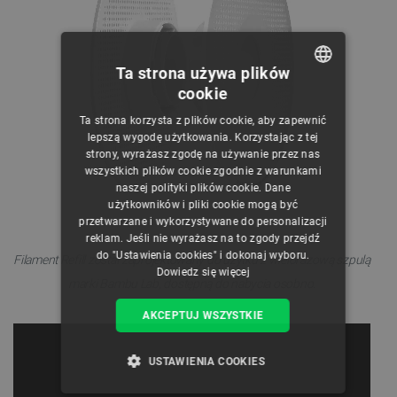
Ta strona używa plików
cookie
POLISH
Ta strona korzysta z plików cookie, aby zapewnić
CZECH
lepszą wygodę użytkowania. Korzystając z tej
strony, wyrażasz zgodę na używanie przez nas
ENGLISH
wszystkich plików cookie zgodnie z warunkami
naszej polityki plików cookie. Dane
GERMAN
użytkowników i pliki cookie mogą być
przetwarzane i wykorzystywane do personalizacji
reklam. Jeśli nie wyrażasz na to zgody przejdź
do "Ustawienia cookies" i dokonaj wyboru.
Filament Refill został zaprojektowany do użytku z wielorazową szpulą
Dowiedz się więcej
marki Bambu Lab, dostępną do nabycia osobno.
AKCEPTUJ WSZYSTKIE
USTAWIENIA COOKIES