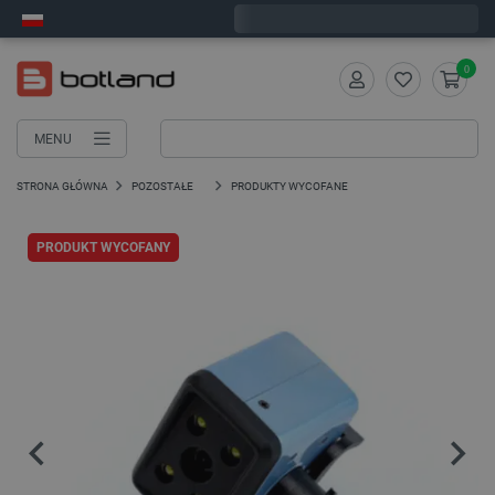
Zamów w ciągu:
7
:
48
:
28
, a wyślemy dziś!
0
MENU
STRONA GŁÓWNA
POZOSTAŁE
PRODUKTY WYCOFANE
PRODUKT WYCOFANY