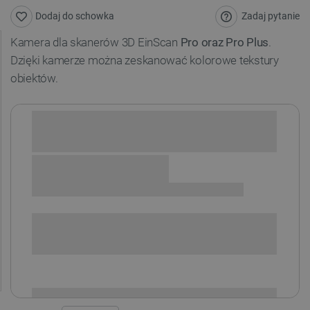
Zadaj pytanie
Dodaj do schowka
Kamera dla skanerów 3D EinScan
Pro oraz Pro Plus
.
Dzięki kamerze można zeskanować kolorowe tekstury
obiektów.
Sprawdź opcje płatności i finansowania:
SPRAWDŹ ILOŚĆ
i
Niedostępny
Produkt wycofany