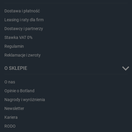
Dostawa i płatność
Leasing i raty dla firm
Dostawcy i partnerzy
Stawka VAT 0%
Regulamin
Reklamacje i zwroty
O SKLEPIE
O nas
_smvs
.botland.com.pl
Opinie o Botland
Nagrody i wyróżnienia
Newsletter
Kariera
LaSID
Quality Unit LLC
RODO
botland.com.pl