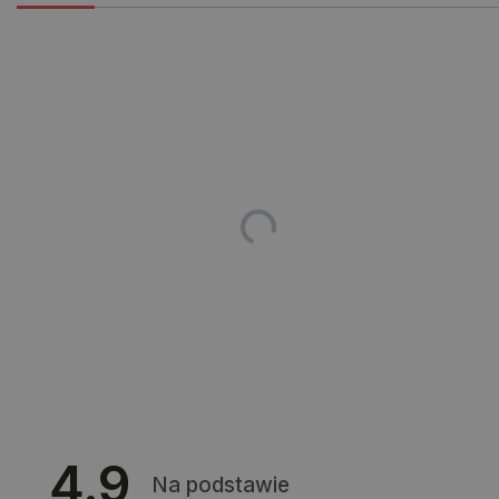
Niezbędne pliki cookie umożliwiają korzystanie z
podstawowych funkcji strony internetowej, takich
jak logowanie użytkownika i zarządzanie kontem.
Bez niezbędnych plików cookie nie można
prawidłowo korzystać ze strony internetowej.
Provider /
Nazwa
Domena
PrestaShop-[abcdef0123456789]{32}
.botland.com.pl
_lb
.botland.com.pl
4.9
Na podstawie