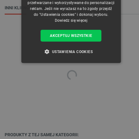
przetwarzane i wykorzystywane do personalizacji
INNI KLIENCI OGLĄDALI RÓWNIEŻ:
reklam. Jeśli nie wyrażasz na to zgody przejdź
do "Ustawienia cookies" i dokonaj wyboru.
Dowiedz się więcej
AKCEPTUJ WSZYSTKIE
USTAWIENIA COOKIES
NIEZBĘDNE
WYDAJNOŚĆ
TARGETOWANIE
FUNKCJONALNOŚĆ
Niezbędne
Wydajność
Targetowanie
Funkcjonalność
PRODUKTY Z TEJ SAMEJ KATEGORII: