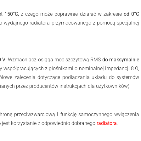
et
150°C,
z czego może poprawnie działać w zakresie
od 0°C
io wydajnego radiatora przymocowanego z pomocą specjalnej
0 V
. Wzmacniacz osiąga moc szczytową RMS
do maksymalnie
 współpracujących z głośnikami o nominalnej impedancji 8 Ω,
ółowe zalecenia dotyczące podłączania układu do systemów
anych przez producentów instrukcjach dla użytkowników).
ronę przeciwzwarciową i funkcję samoczynnego wyłączenia
e jest korzystanie z odpowiednio dobranego
radiatora
.