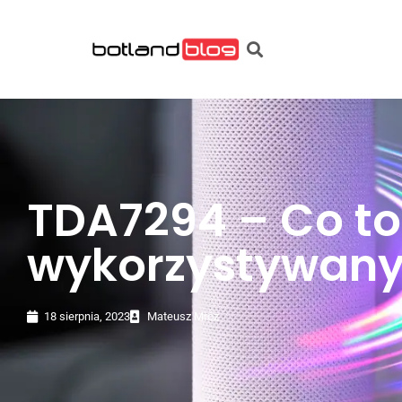
TDA7294 – Co to 
wykorzystywan
18 sierpnia, 2023
Mateusz Mróz