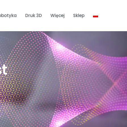
obotyka
Druk 3D
Więcej
Sklep
st