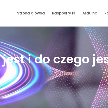
Strona główna
Raspberry Pi
Arduino
R
jest i do czego je
y