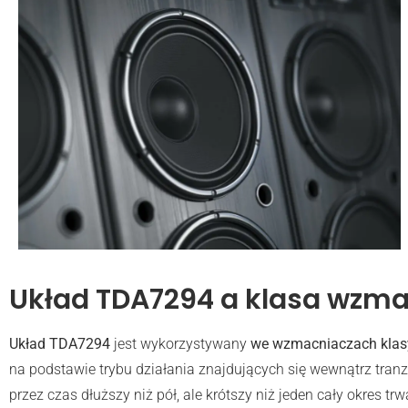
Układ TDA7294 a klasa wzm
Układ TDA7294
jest wykorzystywany
we wzmacniaczach klas
na podstawie trybu działania znajdujących się wewnątrz tran
przez czas dłuższy niż pół, ale krótszy niż jeden cały okres t