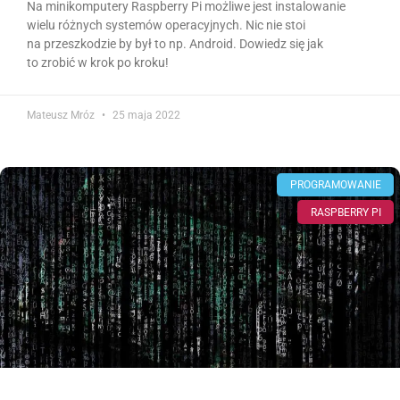
Na minikomputery Raspberry Pi możliwe jest instalowanie
wielu różnych systemów operacyjnych. Nic nie stoi
na przeszkodzie by był to np. Android. Dowiedz się jak
to zrobić w krok po kroku!
Mateusz Mróz
25 maja 2022
PROGRAMOWANIE
RASPBERRY PI