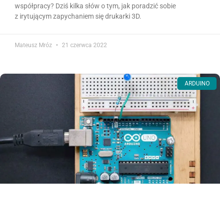
współpracy? Dziś kilka słów o tym, jak poradzić sobie
z irytującym zapychaniem się drukarki 3D.
Mateusz Mróz
21 czerwca 2022
ARDUINO