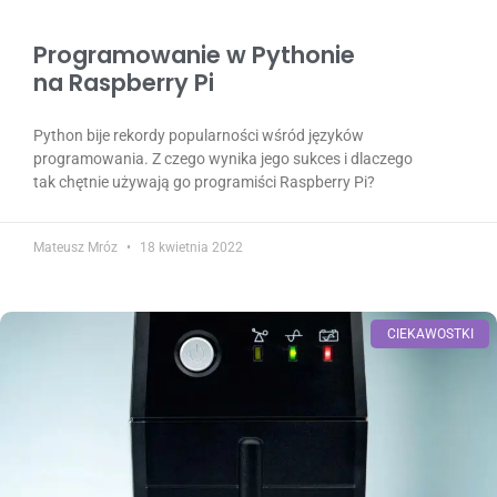
Programowanie w Pythonie
na Raspberry Pi
Python bije rekordy popularności wśród języków
programowania. Z czego wynika jego sukces i dlaczego
tak chętnie używają go programiści Raspberry Pi?
Mateusz Mróz
18 kwietnia 2022
CIEKAWOSTKI