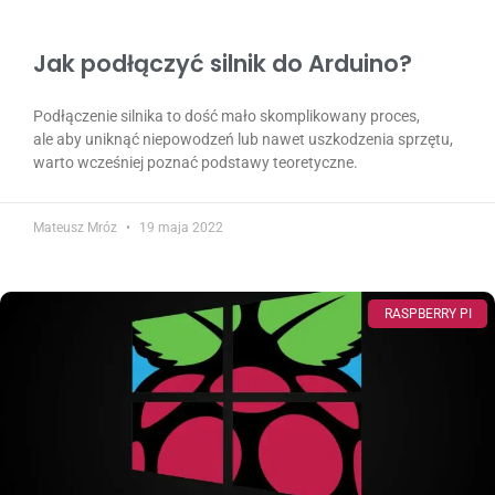
Jak podłączyć silnik do Arduino?
Podłączenie silnika to dość mało skomplikowany proces,
ale aby uniknąć niepowodzeń lub nawet uszkodzenia sprzętu,
warto wcześniej poznać podstawy teoretyczne.
Mateusz Mróz
19 maja 2022
RASPBERRY PI