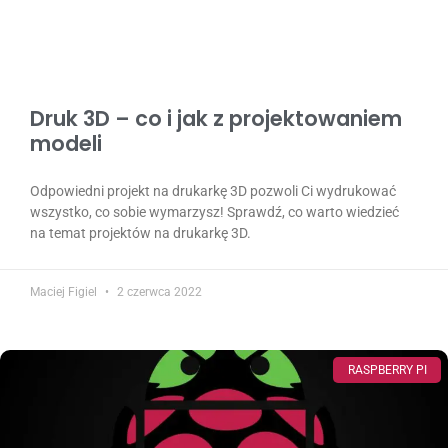
Druk 3D – co i jak z projektowaniem
modeli
Odpowiedni projekt na drukarkę 3D pozwoli Ci wydrukować
wszystko, co sobie wymarzysz! Sprawdź, co warto wiedzieć
na temat projektów na drukarkę 3D.
Maciej Figiel
2 czerwca 2022
RASPBERRY PI