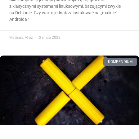
z klasycznymi systemami linuksowymi, bazującymi zwykle
na Debianie. Czy warto jednak zainstalować na „malinie”
Androida?
Mateusz Mróz
2 maja 2022
KOMPENDIUM