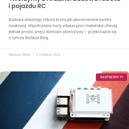
i pojazdu RC
Budowa własnego robota brzmi jak ukoronowanie kariery
naukowej. Współczesne nurty edukacyjne i makerskie oferują
jednak proste, wręcz domowe alternatywy – przekonajcie się
o tym na Botland Blog.
Mateusz Mróz
6 czerwca 2022
RASPBERRY PI