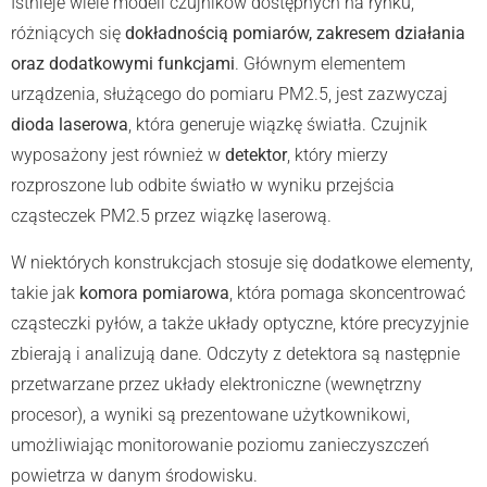
Istnieje wiele modeli czujników dostępnych na rynku,
różniących się
dokładnością pomiarów, zakresem działania
oraz dodatkowymi funkcjami
. Głównym elementem
urządzenia, służącego do pomiaru PM2.5, jest zazwyczaj
dioda laserowa
, która generuje wiązkę światła. Czujnik
wyposażony jest również w
detektor
, który mierzy
rozproszone lub odbite światło w wyniku przejścia
cząsteczek PM2.5 przez wiązkę laserową.
W niektórych konstrukcjach stosuje się dodatkowe elementy,
takie jak
komora pomiarowa
, która pomaga skoncentrować
cząsteczki pyłów, a także układy optyczne, które precyzyjnie
zbierają i analizują dane. Odczyty z detektora są następnie
przetwarzane przez układy elektroniczne (wewnętrzny
procesor), a wyniki są prezentowane użytkownikowi,
umożliwiając monitorowanie poziomu zanieczyszczeń
powietrza w danym środowisku.