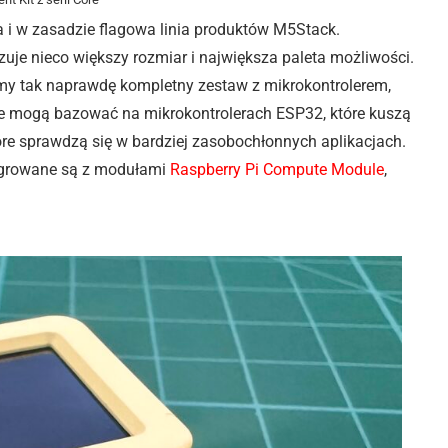
 i w zasadzie flagowa linia produktów M5Stack.
je nieco większy rozmiar i największa paleta możliwości.
y tak naprawdę kompletny zestaw z mikrokontrolerem,
e mogą bazować na mikrokontrolerach ESP32, które kuszą
re sprawdzą się w bardziej zasobochłonnych aplikacjach.
tegrowane są z modułami
Raspberry Pi Compute Module
,