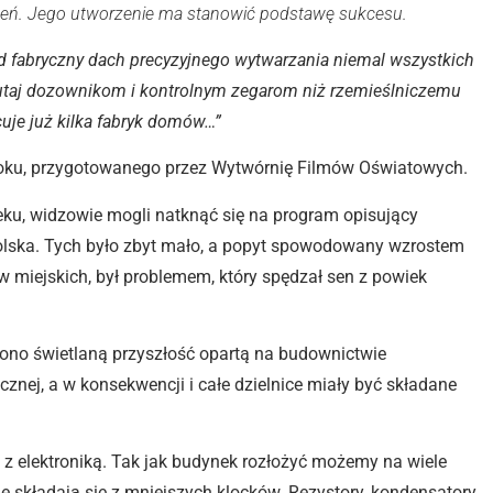
zeń. Jego utworzenie ma stanowić podstawę sukcesu.
od fabryczny dach precyzyjnego wytwarzania niemal wszystkich
 tutaj dozownikom i kontrolnym zegarom niż rzemieślniczemu
uje już kilka fabryk domów…”
roku, przygotowanego przez Wytwórnię Filmów Oświatowych.
ieku, widzowie mogli natknąć się na program opisujący
olska. Tych było zbyt mało, a popyt spowodowany wzrostem
 miejskich, był problemem, który spędzał sen z powiek
żono świetlaną przyszłość opartą na budownictwie
cznej, a w konsekwencji i całe dzielnice miały być składane
 elektroniką. Tak jak budynek rozłożyć możemy na wiele
e składają się z mniejszych klocków. Rezystory, kondensatory,