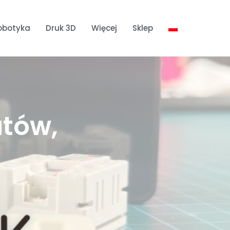
obotyka
Druk 3D
Więcej
Sklep
atów,