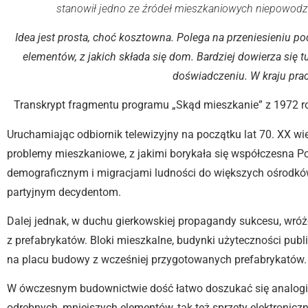
stanowił jedno ze źródeł mieszkaniowych niepowod
Idea jest prosta, choć kosztowna. Polega na przeniesieniu p
elementów, z jakich składa się dom. Bardziej dowierza się
doświadczeniu. W kraju prac
Transkrypt fragmentu programu „Skąd mieszkanie” z 1972 
Uruchamiając odbiornik telewizyjny na początku lat 70. XX w
problemy mieszkaniowe, z jakimi borykała się współczesna P
demograficznym i migracjami ludności do większych ośrodków
partyjnym decydentom.
Dalej jednak, w duchu gierkowskiej propagandy sukcesu, wró
z prefabrykatów. Bloki mieszkalne, budynki użyteczności publi
na placu budowy z wcześniej przygotowanych prefabrykatów.
W ówczesnym budownictwie dość łatwo doszukać się analogi z
odrębnych, mniejszych elementów, tak też sprzęty elektroniczn