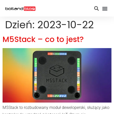
Strona g
Raspberry Pi
Dzień:
2023-10-22
M5Stack – co to jest?
M5Stack to rozbudowany moduł deweloperski, służący jako